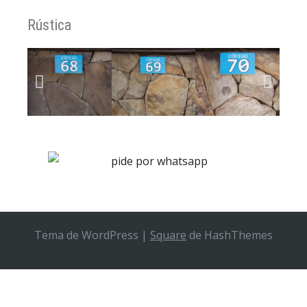
Rústica
Tema de WordPress
|
Square
de HashThemes